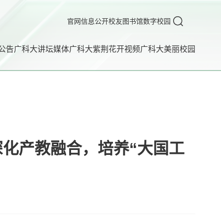
官网
信息公开
校友
图书馆
数字校园
公告
广科大讲坛
媒体广科大
紫荆花开
视频广科大
美丽校园
深化产教融合，培养“大国工