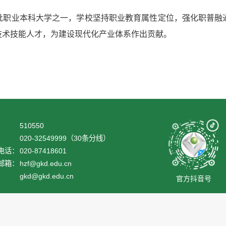
批职业本科大学之一，学校坚持职业教育属性定位，强化职普融
技术技能人才，为建设现代化产业体系作出贡献。
510550
：
020-32549999（30条分线）
电话：
020-87418601
邮箱：
hzf@gkd.edu.cn
：
gkd@gkd.edu.cn
官方抖音号
校区：广州市广从九路1038号 滨海校区：茂名市高地智慧城慧城三街8号粤ICP备200